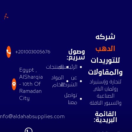
شركه
الدهب
وصول
+201003005676
سريع:
للتوريدات
الرئيسية
المنتجات
Egypt ,
والمقاولات
AlSharqia
عن
المواد
لتجارة وإستيراد
- 10th Of
الشركة
الخام
رولمان البلي
Ramadan
تواصل
الصناعية
City
معنا
والسيور الناقلة
القائمة
info@aldahabsupplies.com
البريدية: