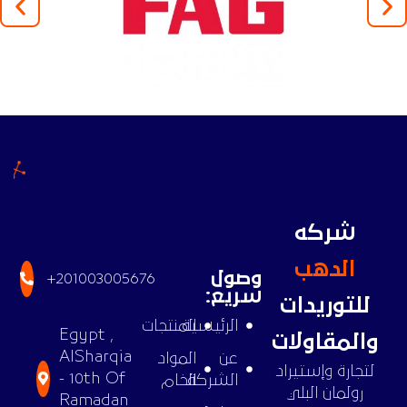
شركه
الدهب
وصول
+201003005676
سريع:
للتوريدات
الرئيسية
المنتجات
Egypt ,
والمقاولات
AlSharqia
عن
المواد
لتجارة وإستيراد
- 10th Of
الشركة
الخام
رولمان البلي
Ramadan