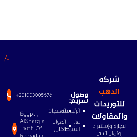
شركه
الدهب
وصول
+201003005676
سريع:
للتوريدات
الرئيسية
المنتجات
Egypt ,
والمقاولات
AlSharqia
عن
المواد
لتجارة وإستيراد
- 10th Of
الشركة
الخام
رولمان البلي
Ramadan