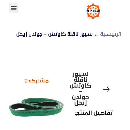
الرئيسية
← سيور ناقلة كاوتش – جولدن إيجل
سيور
ناقلة
مشاركه
كاوتش
–
جولدن
إيجل
تفاصيل المنتج: