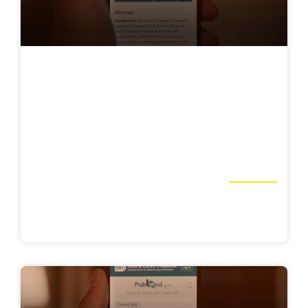
استشارات تقنية المعلومات وتعزيز الفريق لتطوير
منتج برمجي لخدمات الشراء بالتقسيط لإحدى
الشركات الإماراتية Copy
الخدمات المصرفية والمالية والتأمين, المنتجات
البرمجية, الإقراض, حلول الدفع
استكشف تفاصيل المشروع