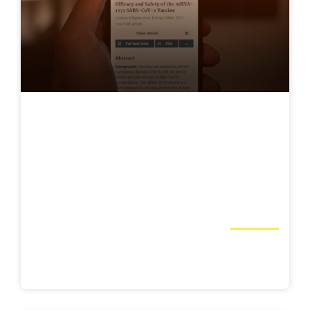
استشارات تقنية المعلومات وتعزيز الفريق لتطوير
منتج برمجي لخدمات الشراء بالتقسيط لإحدى
الشركات الإماراتية Copy
الخدمات المصرفية والمالية والتأمين, المنتجات
البرمجية, الإقراض, حلول الدفع
استكشف تفاصيل المشروع