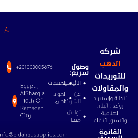
شركه
الدهب
وصول
+201003005676
سريع:
للتوريدات
الرئيسية
المنتجات
Egypt ,
والمقاولات
AlSharqia
عن
المواد
لتجارة وإستيراد
- 10th Of
الشركة
الخام
رولمان البلي
Ramadan
تواصل
الصناعية
City
معنا
والسيور الناقلة
القائمة
info@aldahabsupplies.com